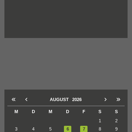
AUGUST
2026
M
D
M
D
F
S
S
1
2
3
4
5
6
7
8
9