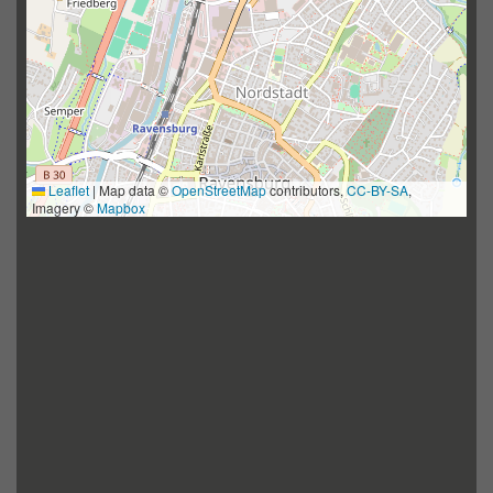
Leaflet
|
Map data ©
OpenStreetMap
contributors,
CC-BY-SA
,
Imagery ©
Mapbox